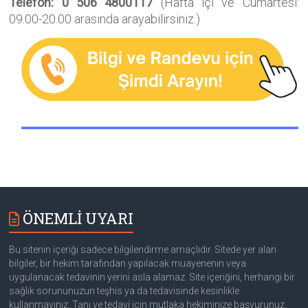
Telefon: 0 506 4800117
(Hafta içi ve Cumartesi:
09.00-20.00 arasında arayabilirsiniz.)
ÖNEMLİ UYARI
Bu sitenin içeriği sadece bilgilendirme amaçlıdır. Sitede yer alan
bilgiler, bir hekim tarafından yapılacak muayenenin veya
uygulanacak tedavinin yerini asla alamaz. Site içeriğini, herhangi bir
sağlık sorununuzun teşhis ya da tedavisinde kesinlikle
kullanmayınız. Tanı ve tedavi için mutlaka hekiminize başvurunuz.