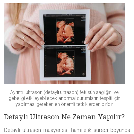
Ayrıntılı ultrason (detaylı ultrason) fetüsün sağlığını ve
gebeliği etkileyebilecek anormal durumların tespiti için
yapılması gereken en önemli tetkiklerden biridir.
Detaylı Ultrason Ne Zaman Yapılır?
Detaylı ultrason muayenesi hamilelik süreci boyunca