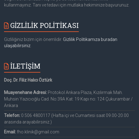
kullanmayınız. Tanı ve tedavi için mutlaka hekiminize başvurunuz.
GİZLİLİK POLİTİKASI
Gizliliğiniz bizim için önemlidir.
Gizlilik Politikamıza buradan
ulaşabilirsiniz
.
İLETİŞİM
Doç. Dr. Filiz Halıcı Öztürk
Muayenehane Adresi:
Protokol Ankara Plaza, Kızılırmak Mah.
Muhsin Yazıcıoğlu Cad. No:39A Kat: 19 Kapı no: 124 Çukurambar /
Ankara
Telefon:
0 506 4800117 (Hafta içi ve Cumartesi saat 09.00-20.00
arasında arayabilirsiniz.)
Email:
fho.klinik@gmail.com