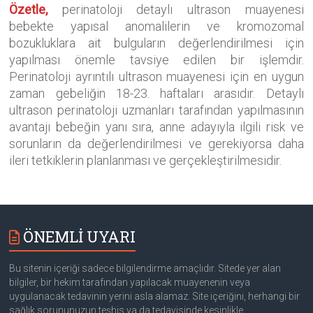
Özetle,
perinatoloji detaylı ultrason muayenesi
bebekte yapısal anomalilerin ve kromozomal
bozukluklara ait bulguların değerlendirilmesi için
yapılması önemle tavsiye edilen bir işlemdir.
Perinatoloji ayrıntılı ultrason muayenesi için en uygun
zaman gebeliğin 18-23. haftaları arasıdır. Detaylı
ultrason perinatoloji uzmanları tarafından yapılmasının
avantajı bebeğin yanı sıra, anne adayıyla ilgili risk ve
sorunların da değerlendirilmesi ve gerekiyorsa daha
ileri tetkiklerin planlanması ve gerçekleştirilmesidir.
ÖNEMLİ UYARI
Bu sitenin içeriği sadece bilgilendirme amaçlıdır. Sitede yer alan
bilgiler, bir hekim tarafından yapılacak muayenenin veya
uygulanacak tedavinin yerini asla alamaz. Site içeriğini, herhangi bir
sağlık sorununuzun teşhis ya da tedavisinde kesinlikle