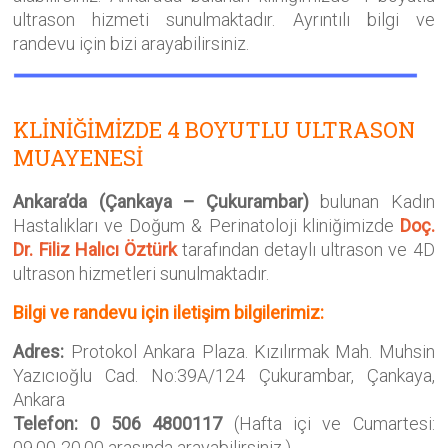
ultrason hizmeti sunulmaktadır. Ayrıntılı bilgi ve
randevu için bizi arayabilirsiniz.
KLİNİĞİMİZDE 4 BOYUTLU ULTRASON
MUAYENESİ
Ankara’da
(Çankaya – Çukurambar)
bulunan Kadın
Hastalıkları ve Doğum & Perinatoloji kliniğimizde
Doç.
Dr. Filiz Halıcı Öztürk
tarafından detaylı ultrason ve 4D
ultrason hizmetleri sunulmaktadır.
Bilgi ve randevu için iletişim bilgilerimiz:
Adres:
Protokol Ankara Plaza. Kızılırmak Mah. Muhsin
Yazıcıoğlu Cad. No:39A/124 Çukurambar, Çankaya,
Ankara
Telefon: 0 506 4800117
(Hafta içi ve Cumartesi:
09.00-20.00 arasında arayabilirsiniz.)