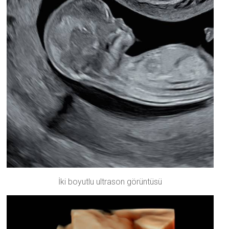
İki boyutlu ultrason görüntüsü