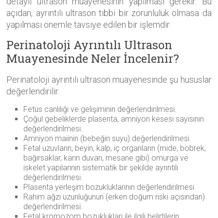
detaylı ultrason muayenesinin yapılması gerekir. Bu
açıdan, ayrıntılı ultrason tıbbi bir zorunluluk olmasa da
yapılması önemle tavsiye edilen bir işlemdir.
Perinatoloji Ayrıntılı Ultrason
Muayenesinde Neler İncelenir?
Perinatoloji ayrıntılı ultrason muayenesinde şu hususlar
değerlendirilir:
Fetüs canlılığı ve gelişiminin değerlendirilmesi.
Çoğul gebeliklerde plasenta, amniyon kesesi sayısının
değerlendirilmesi.
Amniyon maiinin (bebeğin suyu) değerlendirilmesi.
Fetal uzuvların, beyin, kalp, iç organların (mide, böbrek,
bağırsaklar, karın duvarı, mesane gibi) omurga ve
iskelet yapılarının sistematik bir şekilde ayrıntılı
değerlendirilmesi.
Plasenta yerleşim bozukluklarının değerlendirilmesi.
Rahim ağzı uzunluğunun (erken doğum riski açısından)
değerlendirilmesi.
Fetal kromozom bozuklukları ile ilgili belirtilerin