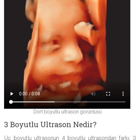
Dört boyutlu ultrason görüntüsü
3 Boyutlu Ultrason Nedir?
Üç boyutlu ultrasonun 4 boyutlu ultrasondan farkı; 3