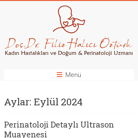
Skip
to
content
Kadın
Hastalıkları
ve
Doğum
/
Menü
Perinatoloji
Uzmanı
Aylar:
Eylül 2024
Perinatoloji Detaylı Ultrason
Muayenesi