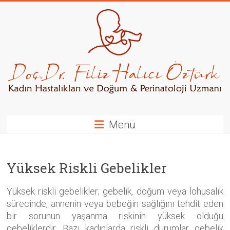
Skip
to
content
Kadın
Hastalıkları
ve
Doğum
/
Menü
Perinatoloji
Uzmanı
Yüksek Riskli Gebelikler
Yüksek riskli gebelikler; gebelik, doğum veya lohusalık
sürecinde, annenin veya bebeğin sağlığını tehdit eden
bir sorunun yaşanma riskinin yüksek olduğu
gebeliklerdir. Bazı kadınlarda riskli durumlar gebelik