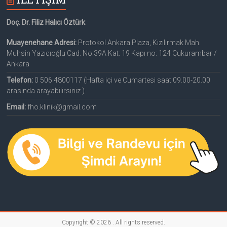
Doç. Dr. Filiz Halıcı Öztürk
Muayenehane Adresi:
Protokol Ankara Plaza, Kızılırmak Mah.
Muhsin Yazıcıoğlu Cad. No:39A Kat: 19 Kapı no: 124 Çukurambar /
Ankara
Telefon:
0 506 4800117 (Hafta içi ve Cumartesi saat 09.00-20.00
arasında arayabilirsiniz.)
Email:
fho.klinik@gmail.com
Copyright © 2026
. All rights reserved.