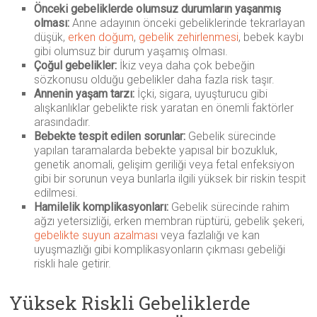
Önceki gebeliklerde olumsuz durumların yaşanmış
olması:
Anne adayının önceki gebeliklerinde tekrarlayan
düşük,
erken doğum
,
gebelik zehirlenmesi
, bebek kaybı
gibi olumsuz bir durum yaşamış olması.
Çoğul gebelikler:
İkiz veya daha çok bebeğin
sözkonusu olduğu gebelikler daha fazla risk taşır.
Annenin yaşam tarzı:
İçki, sigara, uyuşturucu gibi
alışkanlıklar gebelikte risk yaratan en önemli faktörler
arasındadır.
Bebekte
tespit edilen sorunlar:
Gebelik sürecinde
yapılan taramalarda bebekte yapısal bir bozukluk,
genetik anomali, gelişim geriliği veya fetal enfeksiyon
gibi bir sorunun veya bunlarla ilgili yüksek bir riskin tespit
edilmesi.
Hamilelik komplikasyonları:
Gebelik sürecinde rahim
ağzı yetersizliği, erken membran rüptürü, gebelik şekeri,
gebelikte suyun azalması
veya fazlalığı ve kan
uyuşmazlığı gibi komplikasyonların çıkması gebeliği
riskli hale getirir.
Yüksek Riskli Gebeliklerde