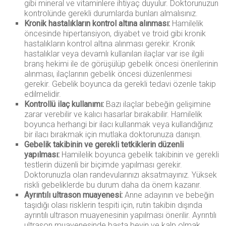
gibi mineral ve vitaminlere ihtiyaç duyulur. Doktorunuzun
kontrolünde gerekli durumlarda bunları almalısınız.
Kronik hastalıkların kontrol altına alınması:
Hamilelik
öncesinde hipertansiyon, diyabet ve troid gibi kronik
hastalıkların kontrol altına alınması gerekir. Kronik
hastalıklar veya devamlı kullanılan ilaçlar var ise ilgili
branş hekimi ile de görüşülüp gebelik öncesi önerilerinin
alınması, ilaçlarının gebelik öncesi düzenlenmesi
gerekir. Gebelik boyunca da gerekli tedavi özenle takip
edilmelidir.
Kontrollü ilaç kullanımı:
Bazı ilaçlar bebeğin gelişimine
zarar verebilir ve kalıcı hasarlar bırakabilir. Hamilelik
boyunca herhangi bir ilacı kullanmak veya kullandığınız
bir ilacı bırakmak için mutlaka doktorunuza danışın.
Gebelik takibinin ve gerekli tetkiklerin düzenli
yapılması:
Hamilelik boyunca gebelik takibinin ve gerekli
testlerin düzenli bir biçimde yapılması gerekir.
Doktorunuzla olan randevularınızı aksatmayınız. Yüksek
riskli gebeliklerde bu durum daha da önem kazanır.
Ayrıntılı ultrason muayenesi:
Anne adayının ve bebeğin
taşıdığı olası risklerin tespiti için, rutin takibin dışında
ayrıntılı ultrason muayenesinin yapılması önerilir. Ayrıntılı
ultrason muayenesinde başta beyin ve kalp olmak