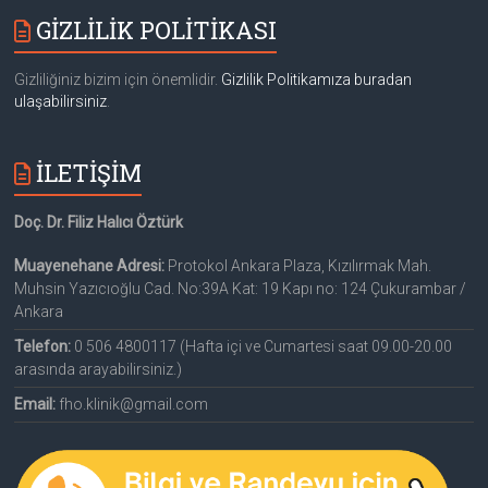
GİZLİLİK POLİTİKASI
Gizliliğiniz bizim için önemlidir.
Gizlilik Politikamıza buradan
ulaşabilirsiniz
.
İLETİŞİM
Doç. Dr. Filiz Halıcı Öztürk
Muayenehane Adresi:
Protokol Ankara Plaza, Kızılırmak Mah.
Muhsin Yazıcıoğlu Cad. No:39A Kat: 19 Kapı no: 124 Çukurambar /
Ankara
Telefon:
0 506 4800117 (Hafta içi ve Cumartesi saat 09.00-20.00
arasında arayabilirsiniz.)
Email:
fho.klinik@gmail.com