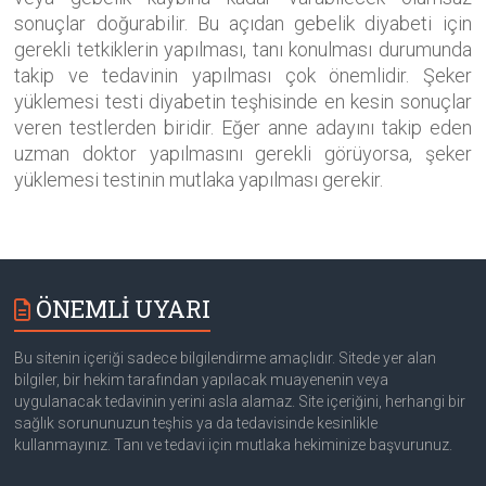
sonuçlar doğurabilir. Bu açıdan gebelik diyabeti için
gerekli tetkiklerin yapılması, tanı konulması durumunda
takip ve tedavinin yapılması çok önemlidir. Şeker
yüklemesi testi diyabetin teşhisinde en kesin sonuçlar
veren testlerden biridir. Eğer anne adayını takip eden
uzman doktor yapılmasını gerekli görüyorsa, şeker
yüklemesi testinin mutlaka yapılması gerekir.
ÖNEMLİ UYARI
Bu sitenin içeriği sadece bilgilendirme amaçlıdır. Sitede yer alan
bilgiler, bir hekim tarafından yapılacak muayenenin veya
uygulanacak tedavinin yerini asla alamaz. Site içeriğini, herhangi bir
sağlık sorununuzun teşhis ya da tedavisinde kesinlikle
kullanmayınız. Tanı ve tedavi için mutlaka hekiminize başvurunuz.